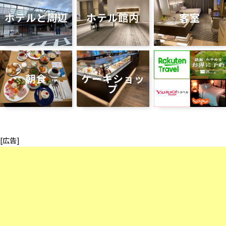
ホテルと周辺
ホテル館内
客室
朝食
ケーキショッ
プ
[広告]