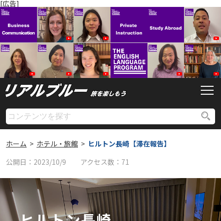
[広告]
ホーム
>
ホテル・旅館
>
ヒルトン長崎【滞在報告】
公開日：
2023/10/9
アクセス数：
71
ヒルトン長崎