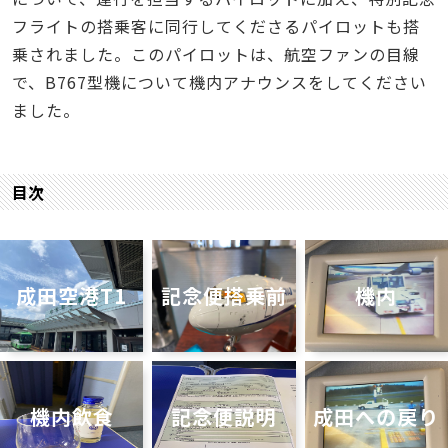
フライトの搭乗客に同行してくださるパイロットも搭
乗されました。このパイロットは、航空ファンの目線
で、B767型機について機内アナウンスをしてください
ました。
目次
成田空港T1
記念便搭乗前
機内
機内飲食
記念便説明
成田への戻り