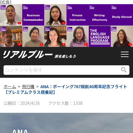
[広告]
ホーム
>
飛行機
>
ANA：ボーイング767就航40周年記念フライト
【プレミアムクラス搭乗記】
公開日：
2024/4/26
アクセス数：
1338
ANA