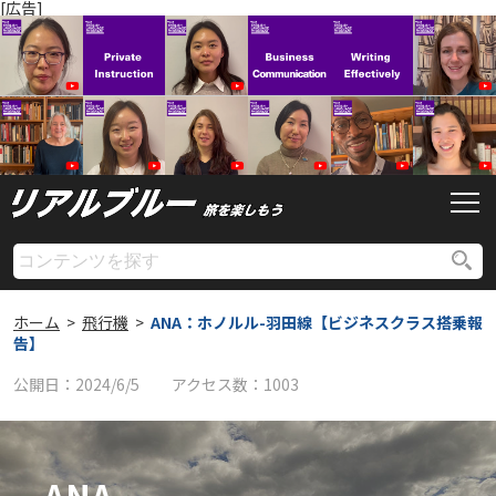
[広告]
ホーム
>
飛行機
>
ANA：ホノルル-羽田線【ビジネスクラス搭乗報
告】
公開日：
2024/6/5
アクセス数：
1003
ANA