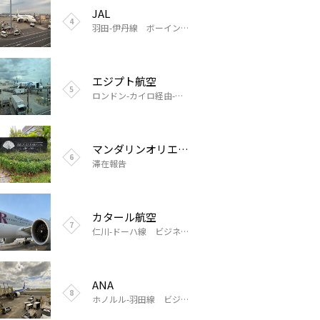
JAL
スクート
マンダリン オリエンタル クアラルンプール
滞在報告
羽田-伊丹線 ボーイング787国内線初フライト搭乗報告
成田-シンガポール線 ビジネスクラス搭乗報告
エジプト航空
アロヒラニ リゾート ワイキキ ビーチ
マンダリンオリエンタルシンガポール
滞在報告
滞在報告
ロンドン-カイロ経由-成田線 ビジネスクラス搭乗報告
ANA
マンダリンオリエンタルシンガポール
マンダリンオリエンタルシンガポール
滞在報告
滞在報告
成田-ウラジオストク線 エコノミークラス搭乗報告
カタール航空
韓国 ベストウェスタンプレミア インチョンエアポート
韓国 ベストウェスタンプレミア インチョンエアポート
滞在報告
滞在報告
仁川-ドーハ線 ビジネスクラス搭乗報告
ANA
根室 照月旅館
根室 照月旅館
滞在報告
滞在報告
ホノルル-羽田線 ビジネスクラス搭乗報告