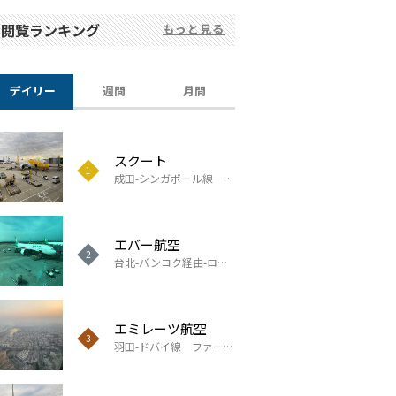
閲覧ランキング
もっと見る
デイリー
週間
月間
スクート
スクート
アロヒラニ リゾート ワイキキ ビーチ
滞在報告
成田-シンガポール線 ビジネスクラス搭乗報告
成田-シンガポール線 ビジネスクラス搭乗報告
エバー航空
アシアナ航空
マンダリン オリエンタル クアラルンプール
滞在報告
台北-バンコク経由-ロンドン線 ビジネスクラス搭乗報告
仁川–福岡線 ビジネスクラス搭乗報告
エミレーツ航空
アシアナ航空
パーク ハイアット 釜山
滞在報告
羽田-ドバイ線 ファーストクラス搭乗報告
仁川–福岡線 ビジネスクラス搭乗報告