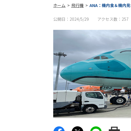
ホーム
>
飛行機
>
ANA：機内食＆機内見学
公開日：
2024/5/29
アクセス数：
257